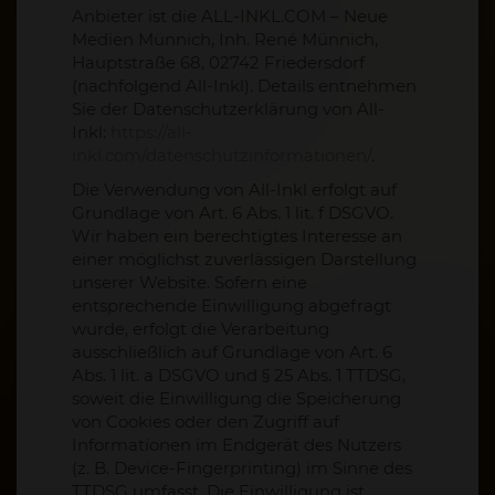
Anbieter ist die ALL-INKL.COM – Neue
Medien Münnich, Inh. René Münnich,
Hauptstraße 68, 02742 Friedersdorf
(nachfolgend All-Inkl). Details entnehmen
Sie der Datenschutzerklärung von All-
Inkl:
https://all-
inkl.com/datenschutzinformationen/
.
Die Verwendung von All-Inkl erfolgt auf
Grundlage von Art. 6 Abs. 1 lit. f DSGVO.
Wir haben ein berechtigtes Interesse an
einer möglichst zuverlässigen Darstellung
unserer Website. Sofern eine
entsprechende Einwilligung abgefragt
wurde, erfolgt die Verarbeitung
ausschließlich auf Grundlage von Art. 6
Abs. 1 lit. a DSGVO und § 25 Abs. 1 TTDSG,
soweit die Einwilligung die Speicherung
von Cookies oder den Zugriff auf
Informationen im Endgerät des Nutzers
(z. B. Device-Fingerprinting) im Sinne des
TTDSG umfasst. Die Einwilligung ist